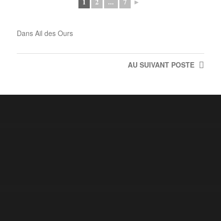
1
2
...
7
►
Dans
Ail des Ours
AU SUIVANT
POSTE